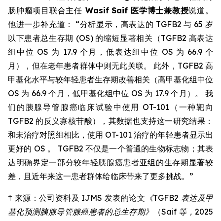
肠肿瘤项目联合主任
Wasif Saif 医学博士兼教授
说道。
他进一步补充道： “分析显示，高表达的 TGFB2 与 65 岁
以下患者总生存期 (OS) 的缩短显著相关（TGFB2 高表达
组中位 OS 为 17.9 个月，低表达组中位 OS 为 66.9 个
月），但在老年患者群体中则无此关联。 此外，TGFB2 高
甲基化水平与较年轻患者生存期改善相关（高甲基化组中位
OS 为 66.9 个月，低甲基化组中位 OS 为 17.9 个月）。 我
们的胰腺导管腺癌临床试验中使用 OT-101（一种靶向
TGFB2 的反义寡核苷酸），其数据也支持这一研究结果：
和未治疗对照组相比，使用 OT-101 治疗的年轻患者显示出
更好的 OS 。 TGFB2 不仅是一个普通的生物标志物；其表
达明确界定一部分较年轻胰腺癌患者亚组的生存期显著较
差，且近年来这一患者群体给临床带来了更多挑战。”
† 来源：公司资料及 IJMS 发表的论文
《TGFB2 表达及甲
基化预测胰腺导管腺癌患者的总生存期》
（Saif
等，
2025